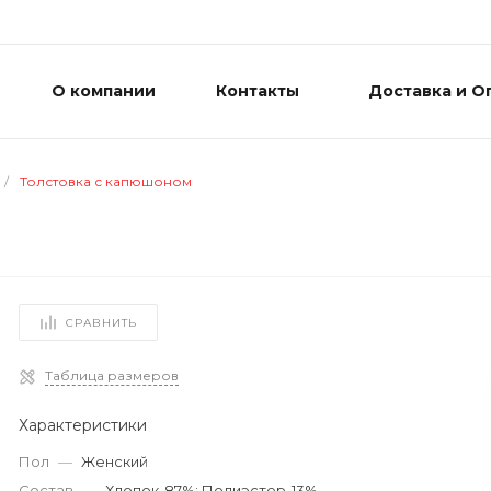
О компании
Контакты
Доставка и О
/
Толстовка с капюшоном
СРАВНИТЬ
Таблица размеров
Характеристики
Пол
—
Женский
Состав
—
Хлопок-87%; Полиэстер-13%