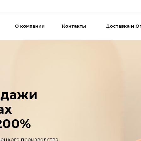
О компании
Контакты
Доставка и О
одажи
ах
-200%
ецкого производства.