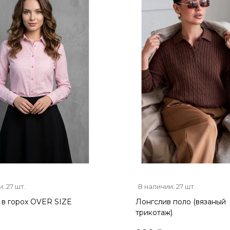
: 27 шт.
В наличии: 27 шт.
в горох OVER SIZE
Лонгслив поло (вязаный
трикотаж)