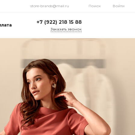
store-brands@mail.ru
Поиск
Войти
+7 (922) 218 15 88
плата
Заказать звонок
+7 (922) 218 15 88
ул. Стрелочников, 19а,
склад №1
Пн-Пт: 9:00-18:00 Cб-
Вс: Выходной
store-brands@mail.ru