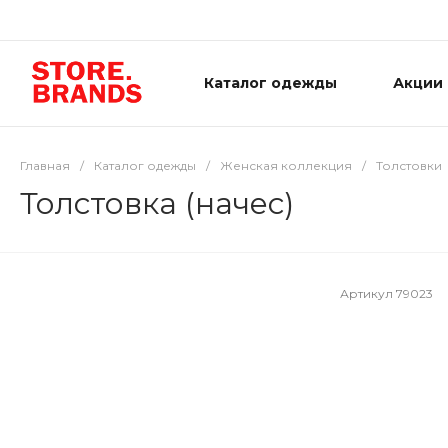
Каталог одежды
Акции
Главная
/
Каталог одежды
/
Женская коллекция
/
Толстовки
Толстовка (начес)
Артикул
79023