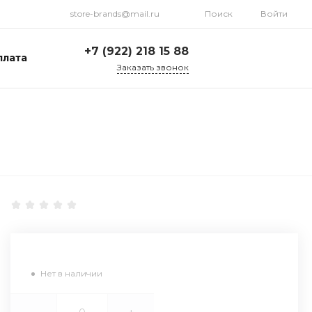
store-brands@mail.ru
Поиск
Войти
+7 (922) 218 15 88
плата
Заказать звонок
+7 (922) 218 15 88
ул. Стрелочников, 19а,
склад №1
Пн-Пт: 9:00-18:00 Cб-
Вс: Выходной
store-brands@mail.ru
Нет в наличии