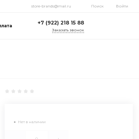
store-brands@mail.ru
Поиск
Войти
+7 (922) 218 15 88
плата
Заказать звонок
+7 (922) 218 15 88
ул. Стрелочников, 19а,
склад №1
Пн-Пт: 9:00-18:00 Cб-
Вс: Выходной
store-brands@mail.ru
Нет в наличии