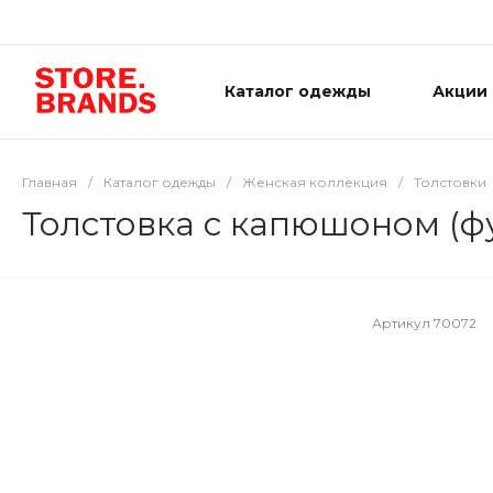
Каталог одежды
Акции
Главная
/
Каталог одежды
/
Женская коллекция
/
Толстовки
Толстовка с капюшоном (ф
Артикул
70072