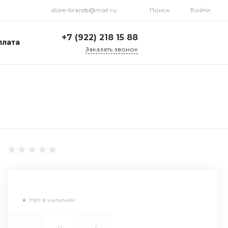
store-brands@mail.ru
Поиск
Войти
+7 (922) 218 15 88
плата
Заказать звонок
+7 (922) 218 15 88
ул. Стрелочников, 19а,
склад №1
Пн-Пт: 9:00-18:00 Cб-
Вс: Выходной
store-brands@mail.ru
Нет в наличии