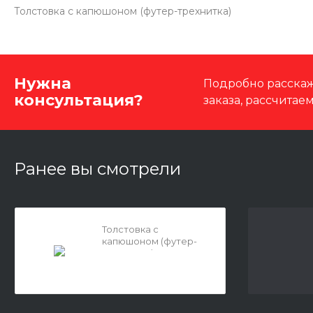
Толстовка с капюшоном (футер-трехнитка)
Нужна
Подробно расскаж
консультация?
заказа, рассчитае
Ранее вы смотрели
Толстовка с
капюшоном (футер-
трехнитка)