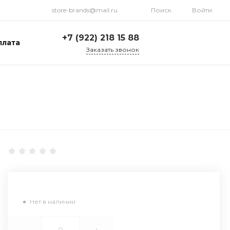
store-brands@mail.ru
Поиск
Войти
+7 (922) 218 15 88
плата
Заказать звонок
+7 (922) 218 15 88
ул. Стрелочников, 19а,
склад №1
Пн-Пт: 9:00-18:00 Cб-
Вс: Выходной
store-brands@mail.ru
Нет в наличии