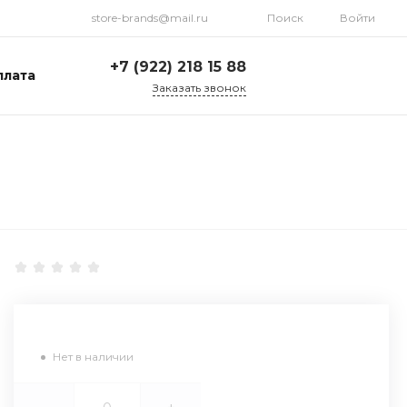
store-brands@mail.ru
Поиск
Войти
+7 (922) 218 15 88
плата
Заказать звонок
+7 (922) 218 15 88
ул. Стрелочников, 19а,
склад №1
Пн-Пт: 9:00-18:00 Cб-
Вс: Выходной
store-brands@mail.ru
Нет в наличии