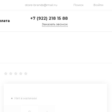
store-brands@mail.ru
Поиск
Войти
+7 (922) 218 15 88
плата
Заказать звонок
+7 (922) 218 15 88
ул. Стрелочников, 19а,
склад №1
Пн-Пт: 9:00-18:00 Cб-
Вс: Выходной
store-brands@mail.ru
Нет в наличии