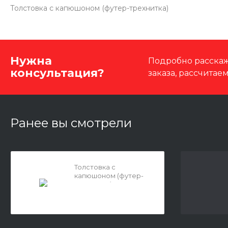
Толстовка с капюшоном (футер-трехнитка)
Нужна
Подробно расскаж
консультация?
заказа, рассчитае
Ранее вы смотрели
Толстовка с
капюшоном (футер-
трехнитка)