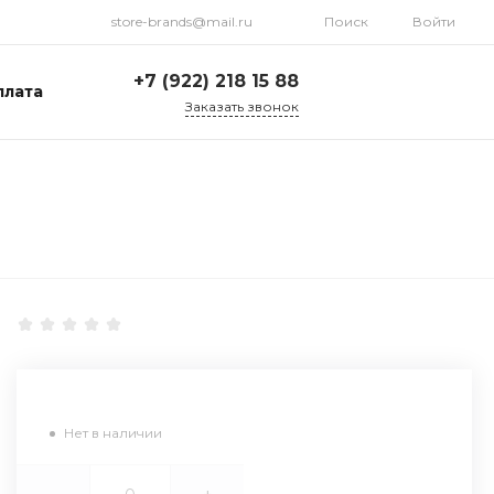
store-brands@mail.ru
Поиск
Войти
+7 (922) 218 15 88
плата
Заказать звонок
+7 (922) 218 15 88
ул. Стрелочников, 19а,
склад №1
Пн-Пт: 9:00-18:00 Cб-
Вс: Выходной
store-brands@mail.ru
Нет в наличии