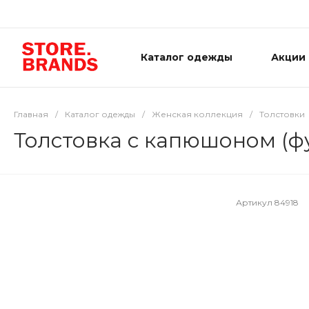
Каталог одежды
Акции
Главная
/
Каталог одежды
/
Женская коллекция
/
Толстовки
Толстовка с капюшоном (ф
Артикул
84918