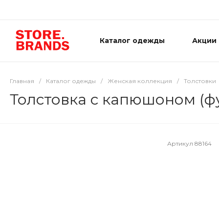
Каталог одежды
Акции
Главная
/
Каталог одежды
/
Женская коллекция
/
Толстовки
Толстовка с капюшоном (ф
Артикул
88164