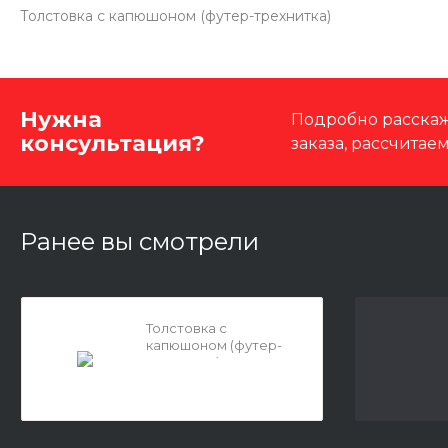
Толстовка с капюшоном (футер-трехнитка)
Нужна
Подробно расскаж
консультация?
заказа, рассчитае
Ранее вы смотрели
Толстовка с
капюшоном (футер-
трехнитка)