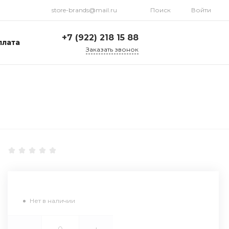
store-brands@mail.ru
Поиск
Войти
+7 (922) 218 15 88
плата
Заказать звонок
+7 (922) 218 15 88
ул. Стрелочников, 19а,
склад №1
Пн-Пт: 9:00-18:00 Cб-
Вс: Выходной
store-brands@mail.ru
Нет в наличии