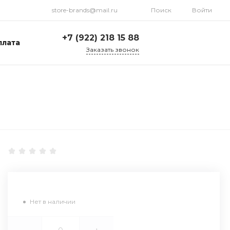
store-brands@mail.ru
Поиск
Войти
+7 (922) 218 15 88
плата
Заказать звонок
+7 (922) 218 15 88
ул. Стрелочников, 19а,
склад №1
Пн-Пт: 9:00-18:00 Cб-
Вс: Выходной
store-brands@mail.ru
Нет в наличии