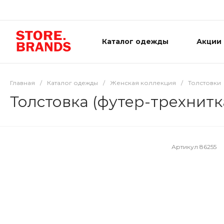
Каталог одежды
Акции
Главная
/
Каталог одежды
/
Женская коллекция
/
Толстовки
Толстовка (футер-трехнитк
Артикул
86255