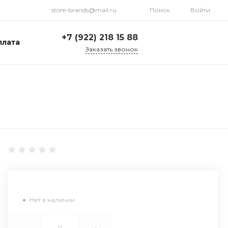
store-brands@mail.ru
Поиск
Войти
+7 (922) 218 15 88
плата
Заказать звонок
+7 (922) 218 15 88
ул. Стрелочников, 19а,
склад №1
Пн-Пт: 9:00-18:00 Cб-
Вс: Выходной
store-brands@mail.ru
Нет в наличии