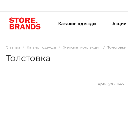
Каталог одежды
Акции
Главная
/
Каталог одежды
/
Женская коллекция
/
Толстовки
Толстовка
Артикул
79645