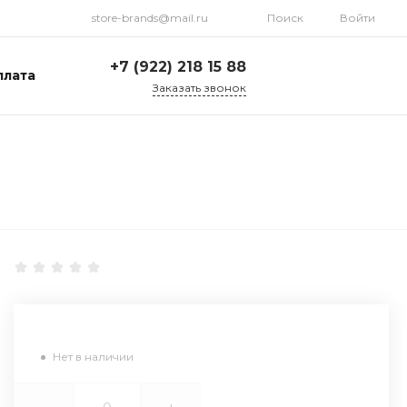
store-brands@mail.ru
Поиск
Войти
+7 (922) 218 15 88
плата
Заказать звонок
+7 (922) 218 15 88
ул. Стрелочников, 19а,
склад №1
Пн-Пт: 9:00-18:00 Cб-
Вс: Выходной
store-brands@mail.ru
Нет в наличии