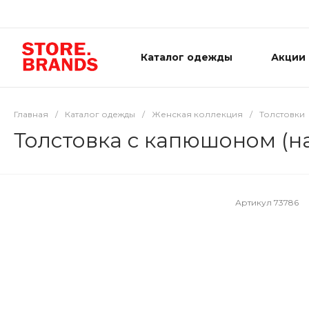
Каталог одежды
Акции
Главная
/
Каталог одежды
/
Женская коллекция
/
Толстовки
Толстовка с капюшоном (н
Артикул
73786