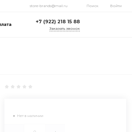
store-brands@mail.ru
Поиск
Войти
+7 (922) 218 15 88
плата
Заказать звонок
+7 (922) 218 15 88
ул. Стрелочников, 19а,
склад №1
Пн-Пт: 9:00-18:00 Cб-
Вс: Выходной
store-brands@mail.ru
Нет в наличии