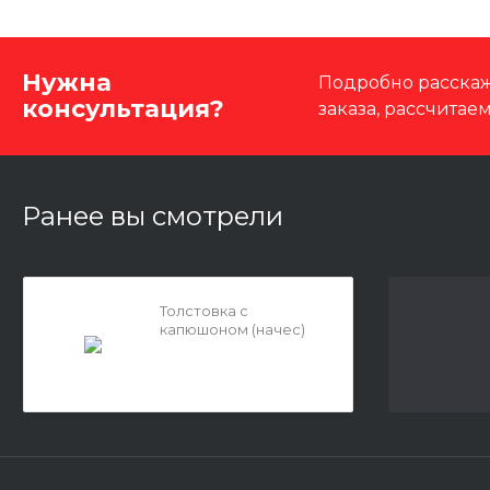
Нужна
Подробно расскаж
консультация?
заказа, рассчитае
Ранее вы смотрели
Толстовка с
капюшоном (начес)