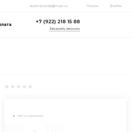
store-brands@mail.ru
Поиск
Войти
+7 (922) 218 15 88
плата
Заказать звонок
+7 (922) 218 15 88
ул. Стрелочников, 19а,
склад №1
Пн-Пт: 9:00-18:00 Cб-
Вс: Выходной
store-brands@mail.ru
Нет в наличии