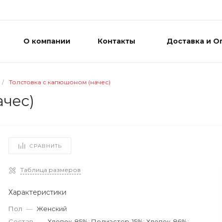
О компании
Контакты
Доставка и О
/
Толстовка с капюшоном (начес)
ачес)
СРАВНИТЬ
Таблица размеров
Характеристики
Пол
—
Женский
Состав
—
Хлопок-85%; Полиэстер-15%; Хлопок-86%;