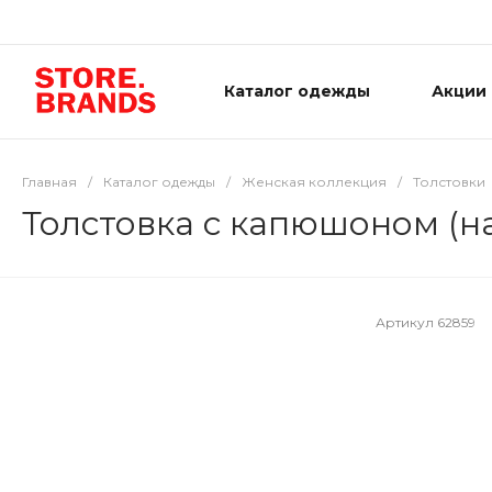
Каталог одежды
Акции
Главная
/
Каталог одежды
/
Женская коллекция
/
Толстовки
Толстовка с капюшоном (н
Артикул
62859