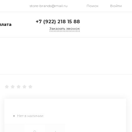
store-brands@mail.ru
Поиск
Войти
+7 (922) 218 15 88
плата
Заказать звонок
+7 (922) 218 15 88
ул. Стрелочников, 19а,
склад №1
Пн-Пт: 9:00-18:00 Cб-
Вс: Выходной
store-brands@mail.ru
Нет в наличии