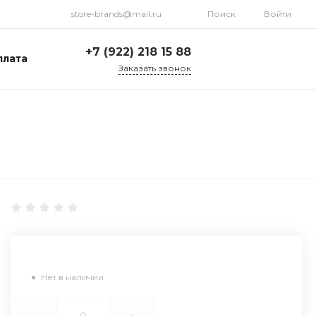
store-brands@mail.ru
Поиск
Войти
+7 (922) 218 15 88
плата
Заказать звонок
+7 (922) 218 15 88
ул. Стрелочников, 19а,
склад №1
Пн-Пт: 9:00-18:00 Cб-
Вс: Выходной
store-brands@mail.ru
Нет в наличии