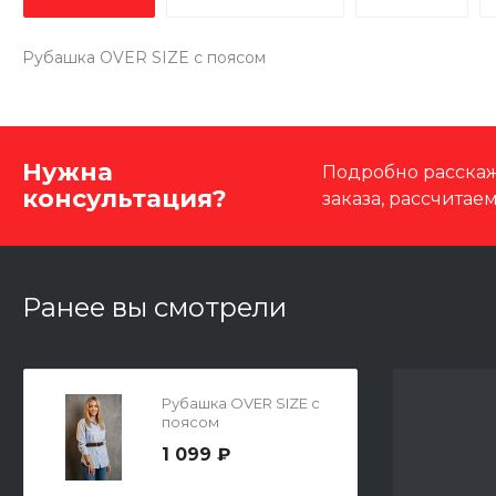
Рубашка OVER SIZE с поясом
Нужна
Подробно расскаж
консультация?
заказа, рассчитае
Ранее вы смотрели
Рубашка OVER SIZE с
поясом
1 099 ₽