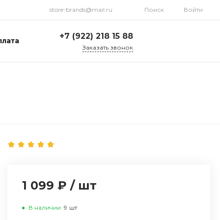
store-brands@mail.ru
Поиск
Войти
+7 (922) 218 15 88
плата
Заказать звонок
+7 (922) 218 15 88
ул. Стрелочников, 19а,
склад №1
Пн-Пт: 9:00-18:00 Cб-
Вс: Выходной
store-brands@mail.ru
1 099 ₽
/
шт
В наличии
9
шт