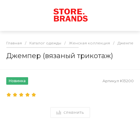
Главная
/
Каталог одежды
/
Женская коллекция
/
Джемперы 
Джемпер (вязаный трикотаж)
Новинка
Артикул
K13200
СРАВНИТЬ