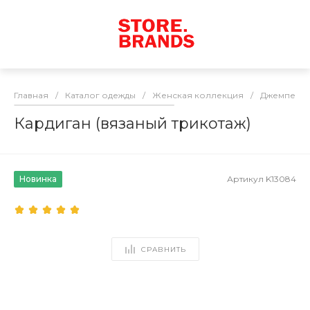
Главная
/
Каталог одежды
/
Женская коллекция
/
Джемперы 
Кардиган (вязаный трикотаж)
Новинка
Артикул
K13084
СРАВНИТЬ