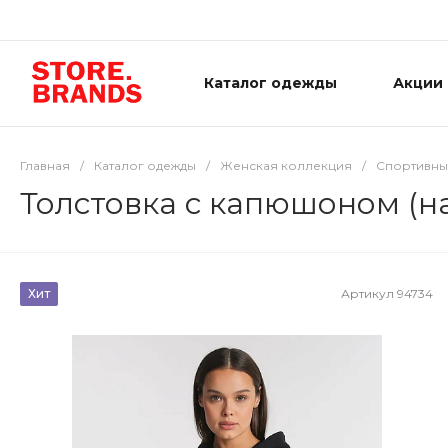
Каталог одежды
Акции
Главная
/
Каталог одежды
/
Женская коллекция
/
Спортивны
Толстовка с капюшоном (н
Хит
Артикул
94734