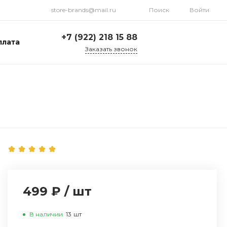
store-brands@mail.ru
Поиск
Войти
+7 (922) 218 15 88
плата
Заказать звонок
+7 (922) 218 15 88
ул. Стрелочников, 19а,
склад №1
Пн-Пт: 9:00-18:00 Cб-
Вс: Выходной
store-brands@mail.ru
499 ₽
/
шт
В наличии
13
шт