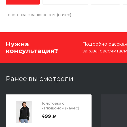
Толстовка с капюшоном (начес)
Нужна
Подробно расскаж
консультация?
заказа, рассчитае
Ранее вы смотрели
Толстовка с
капюшоном (начес)
499 ₽