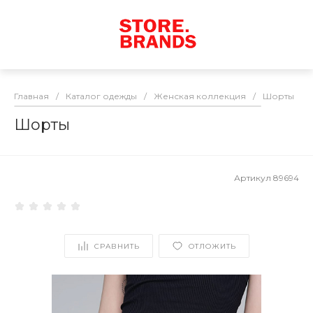
Главная
/
Каталог одежды
/
Женская коллекция
/
Шорты
/
Шорты
Артикул
89694
СРАВНИТЬ
ОТЛОЖИТЬ