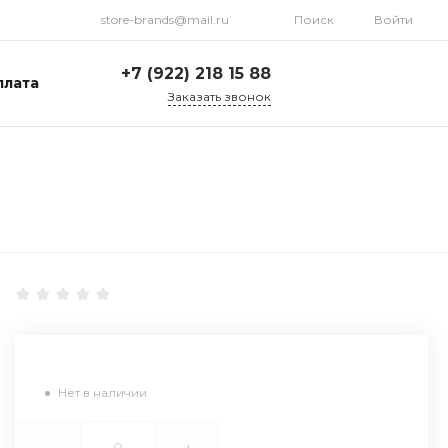
store-brands@mail.ru
Поиск
Войти
+7 (922) 218 15 88
плата
Заказать звонок
+7 (922) 218 15 88
ул. Стрелочников, 19а,
склад №1
Пн-Пт: 9:00-18:00 Cб-
Вс: Выходной
store-brands@mail.ru
Нет в наличии