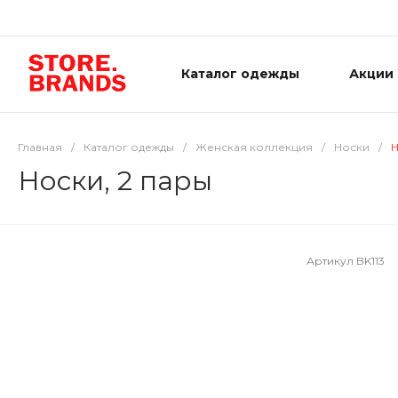
Каталог одежды
Акции
Главная
/
Каталог одежды
/
Женская коллекция
/
Носки
/
Н
Носки, 2 пары
Артикул
BK113