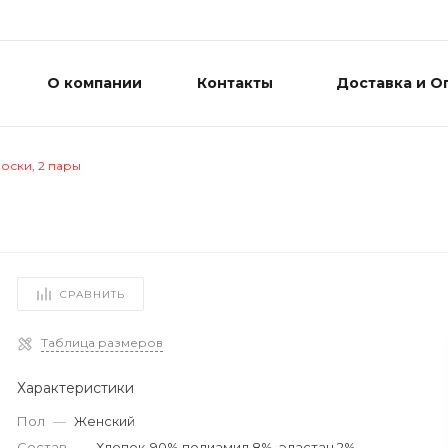
О компании
Контакты
Доставка и О
оски, 2 пары
СРАВНИТЬ
Таблица размеров
Характеристики
Пол
—
Женский
Состав
—
Хлопок-90%,полиамид 8%, эластан 2%