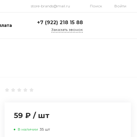
store-brands@mail.ru
Поиск
Войти
+7 (922) 218 15 88
плата
Заказать звонок
+7 (922) 218 15 88
ул. Стрелочников, 19а,
склад №1
Пн-Пт: 9:00-18:00 Cб-
Вс: Выходной
store-brands@mail.ru
59 ₽
/
шт
В наличии
35
шт