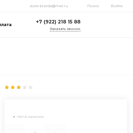
store-brands@mail.ru
Поиск
Войти
+7 (922) 218 15 88
плата
Заказать звонок
+7 (922) 218 15 88
ул. Стрелочников, 19а,
склад №1
Пн-Пт: 9:00-18:00 Cб-
Вс: Выходной
store-brands@mail.ru
Нет в наличии