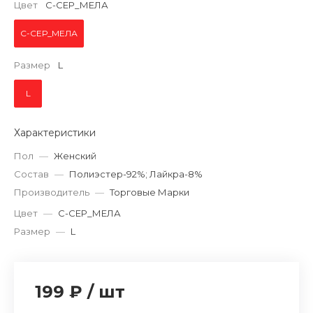
Цвет
С-СЕР_МЕЛА
С-СЕР_МЕЛА
Размер
L
L
Характеристики
Пол
—
Женский
Состав
—
Полиэстер-92%; Лайкра-8%
Производитель
—
Торговые Марки
Цвет
—
С-СЕР_МЕЛА
Размер
—
L
199 ₽
/
шт