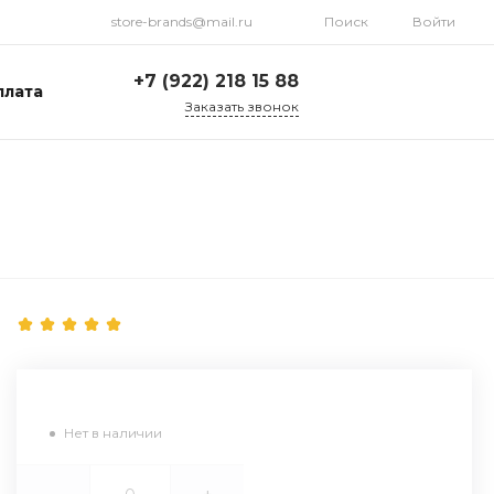
store-brands@mail.ru
Поиск
Войти
+7 (922) 218 15 88
плата
Заказать звонок
+7 (922) 218 15 88
ул. Стрелочников, 19а,
склад №1
Пн-Пт: 9:00-18:00 Cб-
Вс: Выходной
store-brands@mail.ru
Нет в наличии