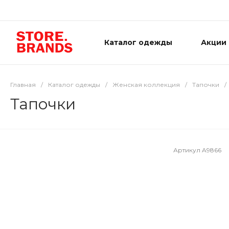
Каталог одежды
Акции
Главная
/
Каталог одежды
/
Женская коллекция
/
Тапочки
/
Тапочки
Артикул
A9866