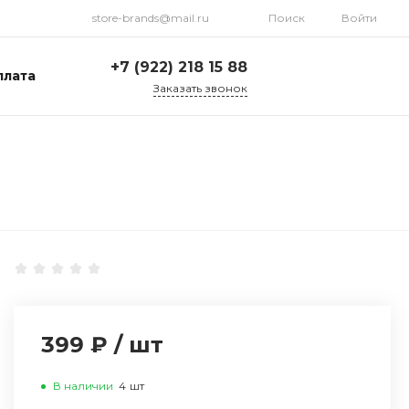
store-brands@mail.ru
Поиск
Войти
+7 (922) 218 15 88
плата
Заказать звонок
+7 (922) 218 15 88
ул. Стрелочников, 19а,
склад №1
Пн-Пт: 9:00-18:00 Cб-
Вс: Выходной
store-brands@mail.ru
399 ₽
/
шт
В наличии
4
шт